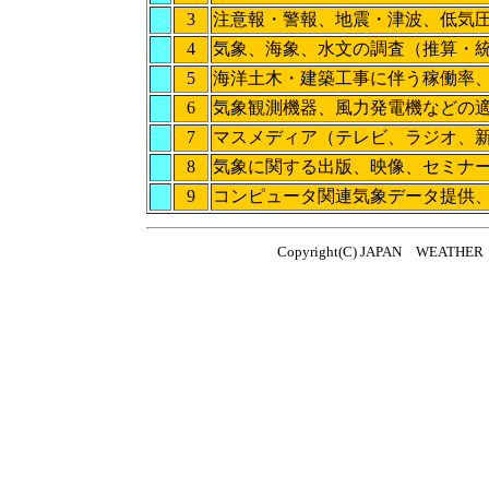
3
注意報・警報、地震・津波、低気
4
気象、海象、水文の調査（推算・
5
海洋土木・建築工事に伴う稼働率、
6
気象観測機器、風力発電機などの
7
マスメディア（テレビ、ラジオ、新
8
気象に関する出版、映像、セミナ
9
コンピュータ関連気象データ提供
Copyright(C) JAPAN WEATHER 