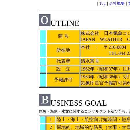
｜
Top
｜
会社概要
｜
UTLINE
株式会社 日本気象コ
商 号
JAPAN WEATHER 
本社 ： 〒210-00
所在地
TEL.044-222-59
代表者
清水富夫
設 立
1962年（昭和37年）11
1963年（昭和38年）3月
予報許可
気象庁長官予報許可第6
USINESS GOAL
気象・海象・水文に関するコンサルタント及び予報、
1
陸上・海上・航空向け短時間・短
2
局地的、地域的な防災（大雨・大