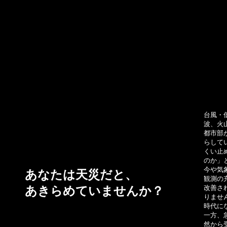
台風・
波、火
都市部
らして
くい止
のか」
今や気
あなたは天災だと、
観測の
改善さ
あきらめていませんか？
りませ
時代に
一方、
然から